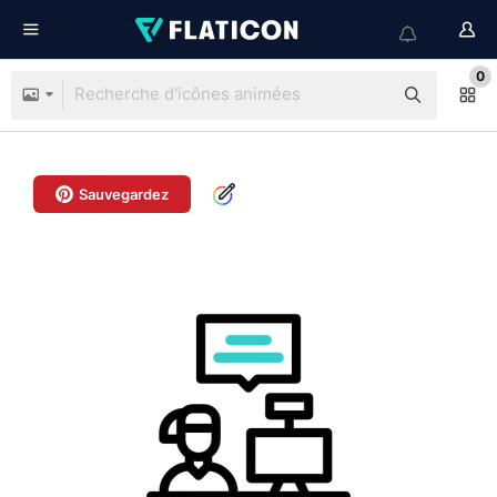
0
Sauvegardez