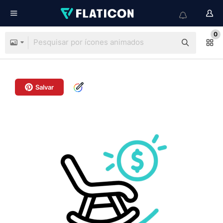
0
Salvar