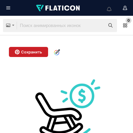
0
Сохранить