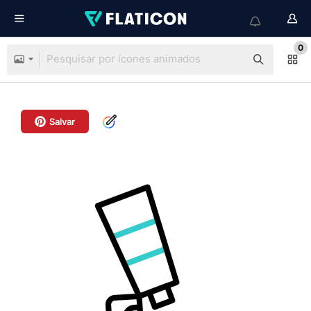
0
Salvar