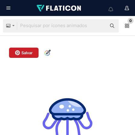
0
Salvar