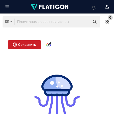
0
Сохранить