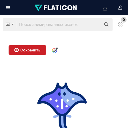
0
Сохранить