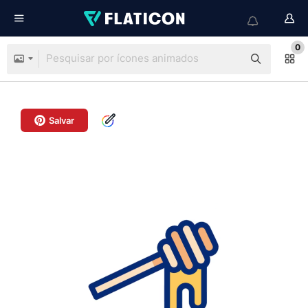
0
Salvar