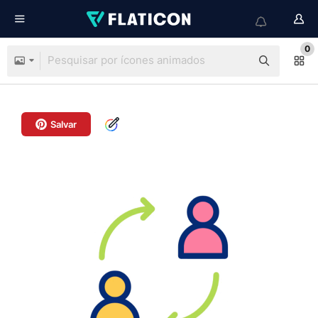
0
Salvar