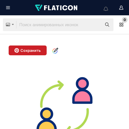
0
Сохранить