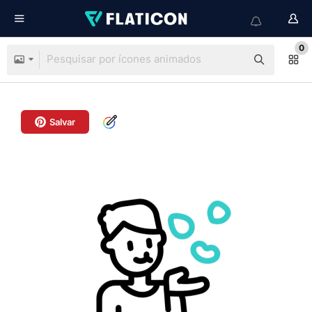
0
Salvar