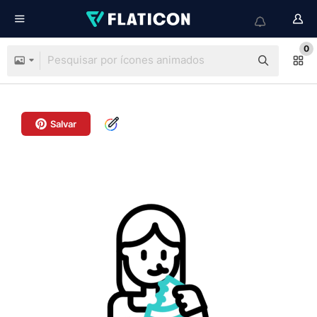
0
Salvar