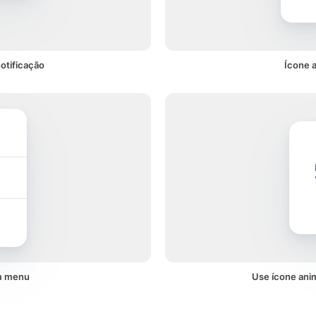
otificação
Ícone 
um menu
Use ícone ani