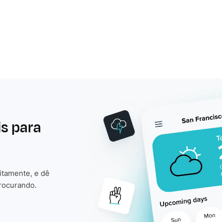
is para
itamente, e dê
rocurando.