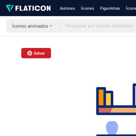
Autores
Ícones
Figurinhas
Ícone
Ícones animados
Salvar