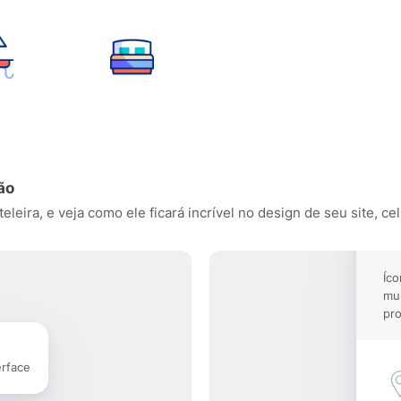
ão
eira, e veja como ele ficará incrível no design de seu site, cel
Íco
mu
pro
erface