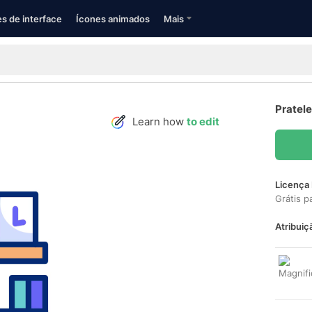
s de interface
Ícones animados
Mais
Pratele
Learn how
to edit
Licença 
Grátis p
Atribuiç