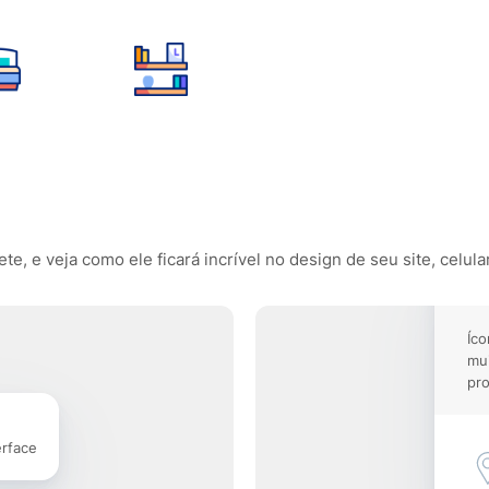
, e veja como ele ficará incrível no design de seu site, celula
Íco
mu
pro
erface