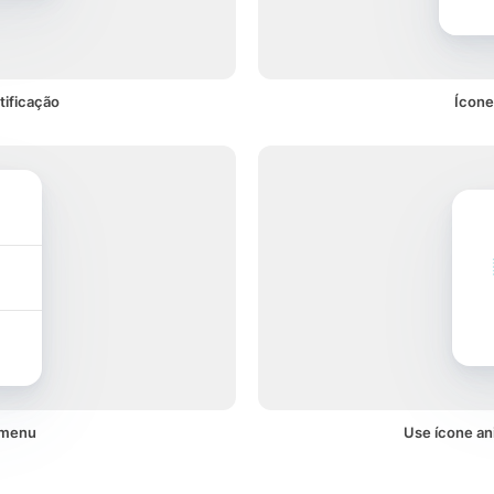
ificação
Ícone
 menu
Use ícone an