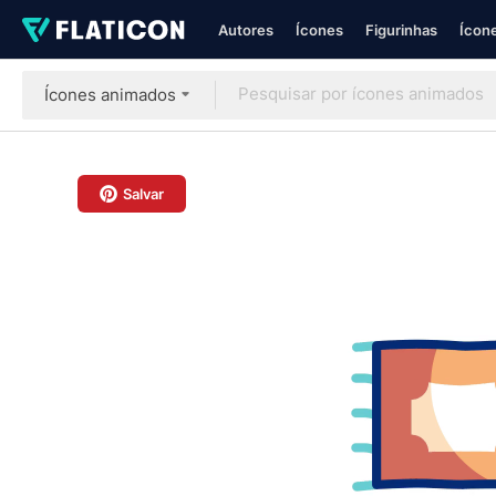
Autores
Ícones
Figurinhas
Ícone
Ícones animados
Salvar