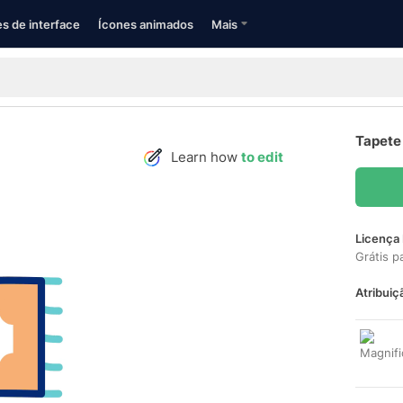
s de interface
Ícones animados
Mais
Tapete
Learn how
to edit
Licença 
Grátis p
Atribuiç