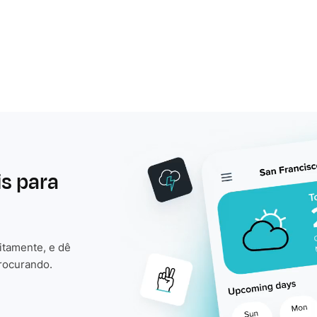
is para
itamente, e dê
rocurando.