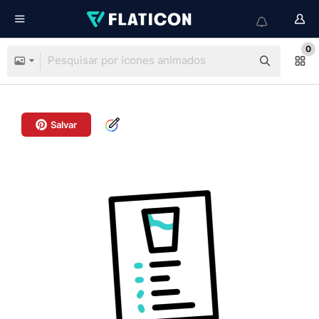
0
Salvar