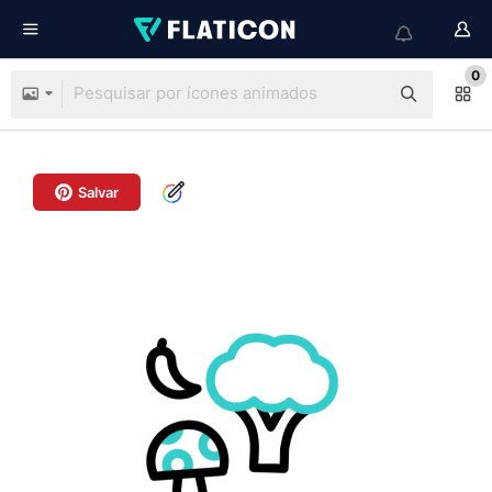
0
Salvar