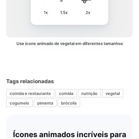
1x
1.5x
2x
Use ícone animado de vegetal em diferentes tamanhos
Tags relacionadas
comida e restaurante
comida
nutrição
vegetal
cogumelo
pimenta
brócolis
Ícones animados incríveis para