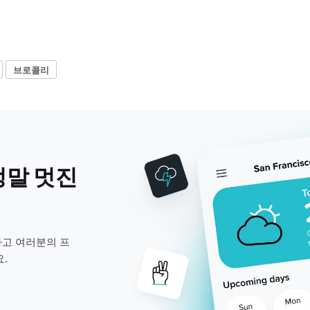
브로콜리
정말 멋진
고 여러분의 프
.