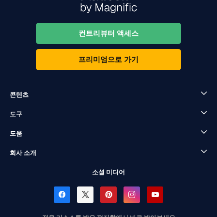
컨트리뷰터 액세스
프리미엄으로 가기
콘텐츠
도구
도움
회사 소개
소셜 미디어