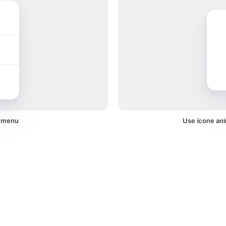
m menu
Use ícone an