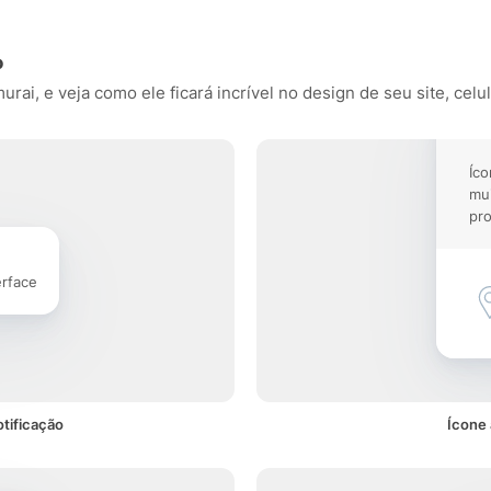
o
ai, e veja como ele ficará incrível no design de seu site, celul
Íco
mu
pro
erface
tificação
Ícone