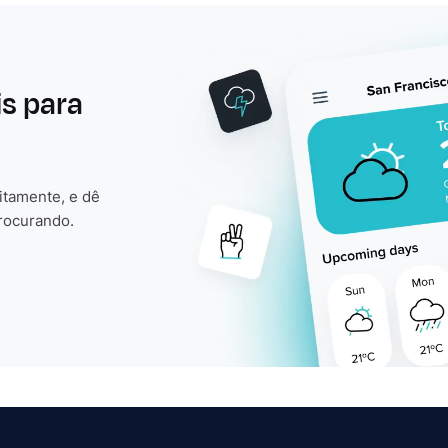
is para
itamente, e dê
rocurando.