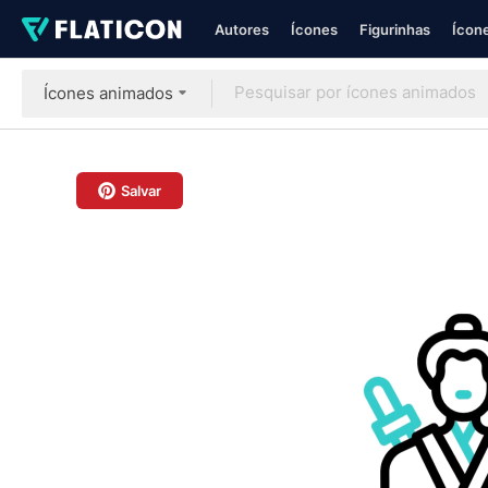
Autores
Ícones
Figurinhas
Ícone
Ícones animados
Salvar