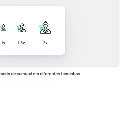
1x
1.5x
2x
imado de samurai em diferentes tamanhos