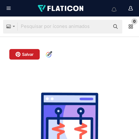
0
Salvar