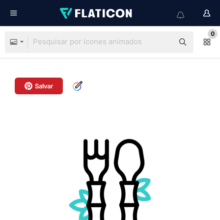
0
Salvar