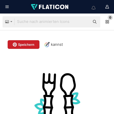
0
kannst
Speichern