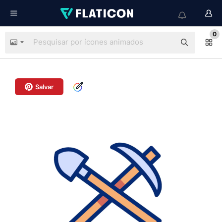
0
Salvar