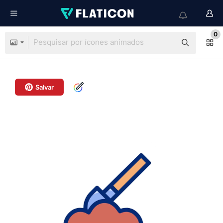
0
Salvar