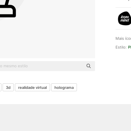
Mais íc
Estilo:
P
3d
realidade virtual
holograma