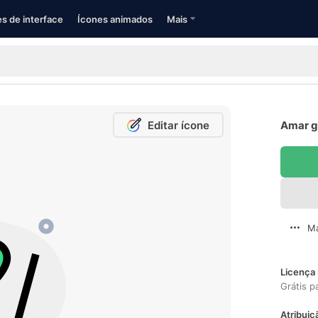
s de interface
Ícones animados
Mais
Editar ícone
Amar g
Ma
Licença 
Grátis p
Atribuiç