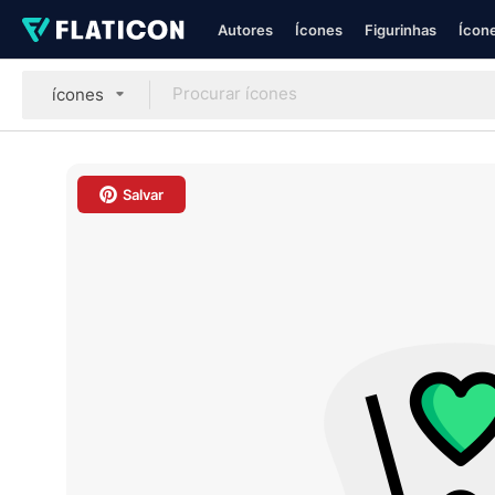
Autores
Ícones
Figurinhas
Ícone
ícones
Salvar