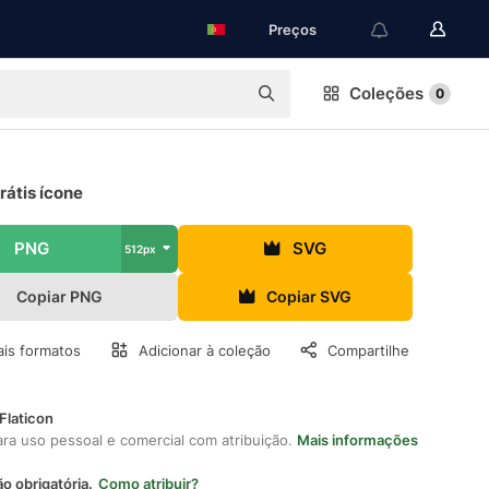
Preços
Coleções
0
rátis ícone
PNG
SVG
512px
Copiar PNG
Copiar SVG
is formatos
Adicionar à coleção
Compartilhe
Flaticon
ara uso pessoal e comercial com atribuição.
Mais informações
ão obrigatória.
Como atribuir?