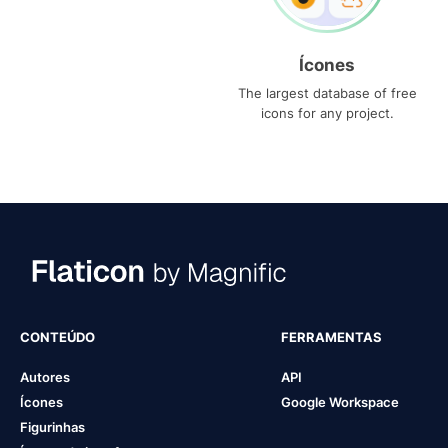
Ícones
The largest database of free
icons for any project.
CONTEÚDO
FERRAMENTAS
Autores
API
Ícones
Google Workspace
Figurinhas