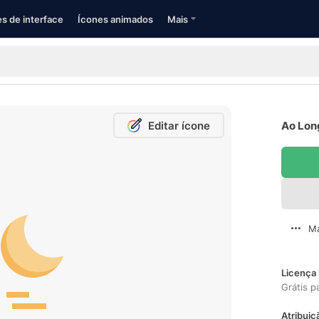
s de interface
Ícones animados
Mais
Editar ícone
Ao Lon
Ma
Licença 
Grátis p
Atribuiç