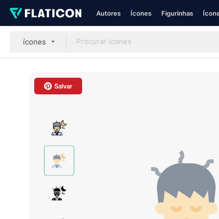
Autores
Ícones
Figurinhas
Ícone
ícones
Salvar