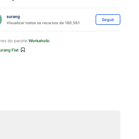
surang
Seguir
Visualizar todos os recursos de 180,561
ones do pacote
Workaholic
urang Flat