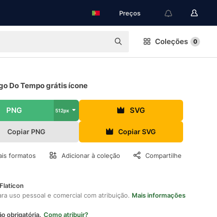
Preços
Coleções
0
go Do Tempo grátis ícone
PNG
SVG
512px
Copiar PNG
Copiar SVG
is formatos
Adicionar à coleção
Compartilhe
Flaticon
ara uso pessoal e comercial com atribuição.
Mais informações
ão obrigatória.
Como atribuir?