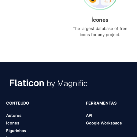
Ícones
The largest database of free
icons for any project.
CONTEÚDO
FERRAMENTAS
Autores
API
Ícones
Google Workspace
Figurinhas