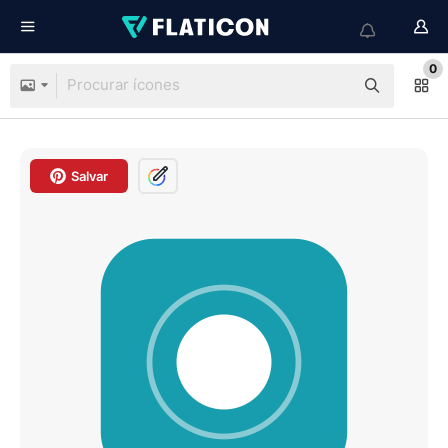
0
Salvar