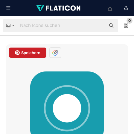
0
Speichern