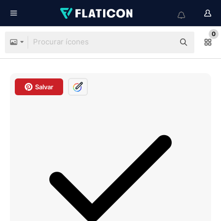
0
Salvar