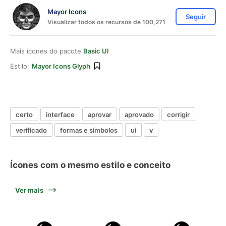
Mayor Icons
Seguir
Visualizar todos os recursos de 100,271
Mais ícones do pacote
Basic UI
Estilo:
Mayor Icons Glyph
certo
interface
aprovar
aprovado
corrigir
verificado
formas e símbolos
ui
v
Ícones com o mesmo estilo e conceito
Ver mais