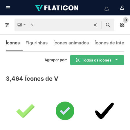
0
Ícones
Figurinhas
Ícones animados
Ícones de interf
Agrupar por:
Todos os ícones
3,464
Ícones de V