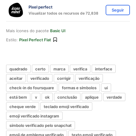
Pixel perfect
Seguir
Visualizar todos os recursos de 72,838
Mais ícones do pacote
Basic UI
Estilo:
Pixel Perfect Flat
quadrado
certo
marca
verifica
interface
aceitar
verificado
corrigir
verificação
check-in do foursquare
formas e símbolos
ui
está bem
v
ok
conclusão
aplique
verdade
cheque verde
teclado emoji verificado
emoji verificado instagram
símbolo verificado pelo snapchat
emoji de emblema verificado
texto emoji verificado