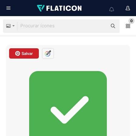
0
Salvar