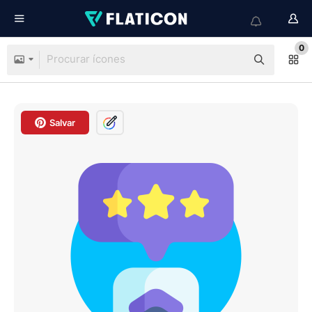
0
Salvar