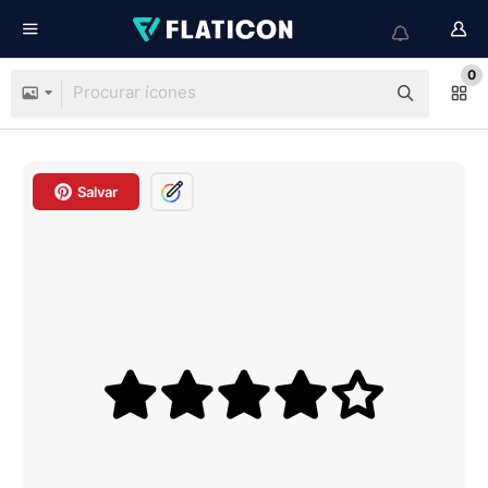
0
Salvar