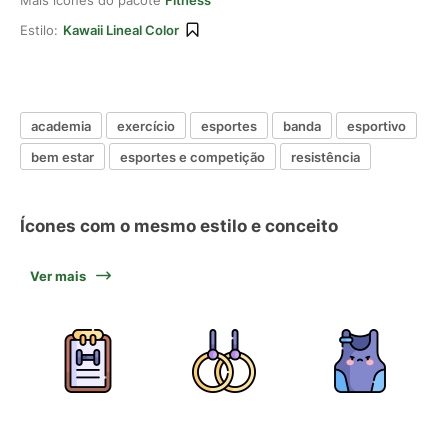
Mais ícones do pacote
Fitness
Estilo:
Kawaii Lineal Color
academia
exercício
esportes
banda
esportivo
bem estar
esportes e competição
resistência
Ícones com o mesmo estilo e conceito
Ver mais