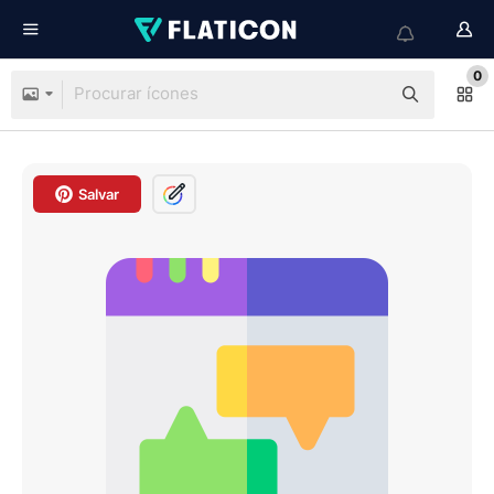
0
Salvar