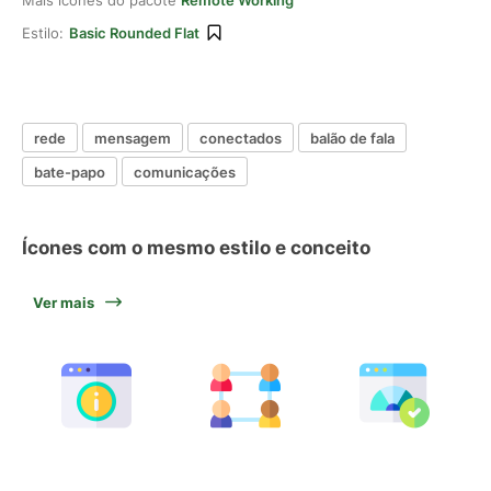
Mais ícones do pacote
Remote Working
Estilo:
Basic Rounded Flat
rede
mensagem
conectados
balão de fala
bate-papo
comunicações
Ícones com o mesmo estilo e conceito
Ver mais