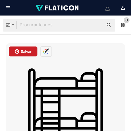
0
Salvar