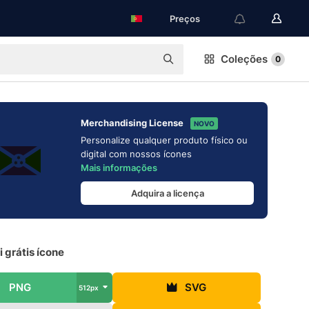
Preços
Coleções
0
Merchandising License
NOVO
Personalize qualquer produto físico ou
digital com nossos ícones
Mais informações
Adquira a licença
 grátis ícone
PNG
SVG
512px