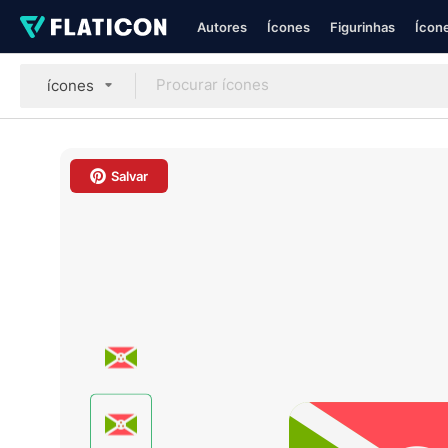
Autores
Ícones
Figurinhas
Ícone
ícones
Salvar