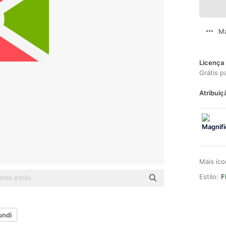
Ma
Licença 
Grátis p
Atribuiç
Mais íc
Estilo:
F
undi