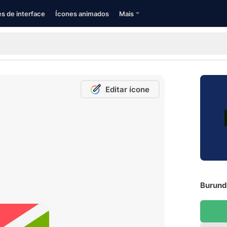
s de interface
Ícones animados
Mais
Editar ícone
Burundi