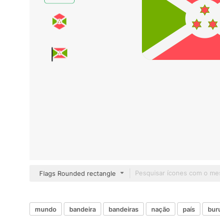
Flags Rounded rectangle
mundo
bandeira
bandeiras
nação
país
bur