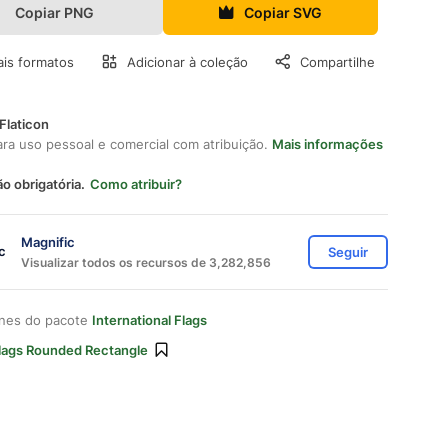
Copiar PNG
Copiar SVG
is formatos
Adicionar à coleção
Compartilhe
Flaticon
ara uso pessoal e comercial com atribuição.
Mais informações
ão obrigatória.
Como atribuir?
Magnific
Seguir
Visualizar todos os recursos de 3,282,856
ones do pacote
International Flags
lags Rounded Rectangle