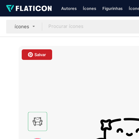
Autores
Ícones
Figurinhas
Ícone
ícones
Salvar