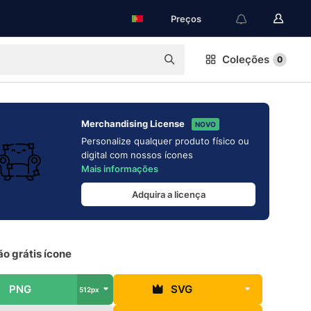
Preços
Coleções
0
Merchandising License
NOVO
Personalize qualquer produto físico ou
digital com nossos ícones
Mais informações
Adquira a licença
o grátis ícone
PNG
SVG
512px