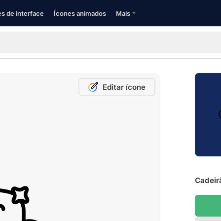
s de interface
Ícones animados
Mais
Editar ícone
Cadeirã