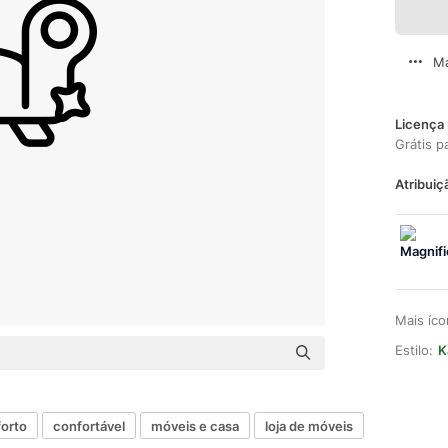
Ma
Licença 
Grátis p
Atribuiç
Mais íc
Estilo:
K
orto
confortável
móveis e casa
loja de móveis