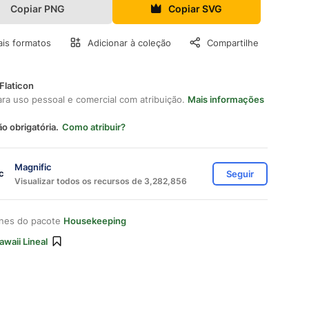
Copiar PNG
Copiar SVG
is formatos
Adicionar à coleção
Compartilhe
Flaticon
ara uso pessoal e comercial com atribuição.
Mais informações
ão obrigatória.
Como atribuir?
Magnific
Seguir
Visualizar todos os recursos de 3,282,856
ones do pacote
Housekeeping
awaii Lineal