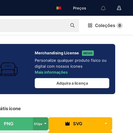
Preços
Coleções
0
Merchandising License
NOVO
Personalize qualquer produto físico ou
digital com nossos ícones
Mais informações
Adquira a licença
átis ícone
PNG
SVG
512px