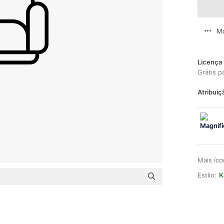
Ma
Licença 
Grátis p
Atribuiç
Mais íc
Estilo:
K