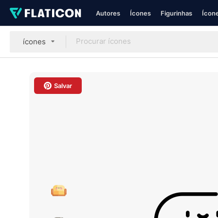
Autores
Ícones
Figurinhas
Ícone
ícones
Salvar