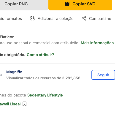
Copiar PNG
Copiar SVG
is formatos
Adicionar à coleção
Compartilhe
Flaticon
ara uso pessoal e comercial com atribuição.
Mais informações
ão obrigatória.
Como atribuir?
Magnific
Seguir
Visualizar todos os recursos de 3,282,856
ones do pacote
Sedentary Lifestyle
awaii Lineal