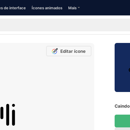
s de interface
Ícones animados
Mais
Editar ícone
Caindo 