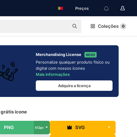
Preços
Coleções
0
Merchandising License
NOVO
Personalize qualquer produto físico ou
digital com nossos ícones
Mais informações
Adquira a licença
grátis ícone
PNG
SVG
512px