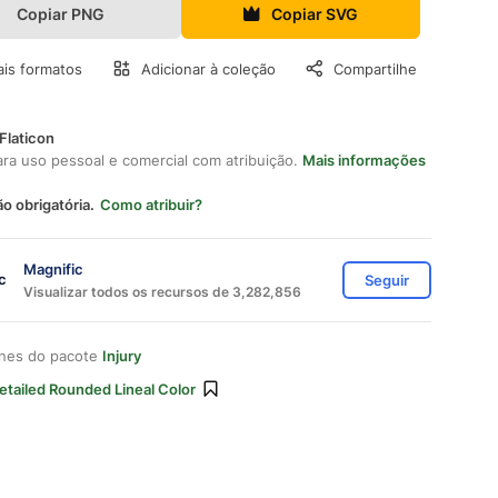
Copiar PNG
Copiar SVG
is formatos
Adicionar à coleção
Compartilhe
Flaticon
ara uso pessoal e comercial com atribuição.
Mais informações
ão obrigatória.
Como atribuir?
Magnific
Seguir
Visualizar todos os recursos de 3,282,856
ones do pacote
Injury
etailed Rounded Lineal Color