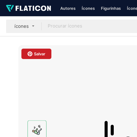
Autores
Ícones
Figurinhas
Ícone
ícones
Salvar