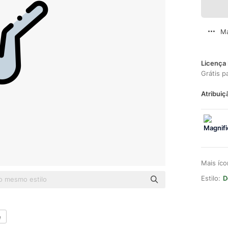
Ma
Licença 
Grátis p
Atribuiç
Mais íc
Estilo:
D
e