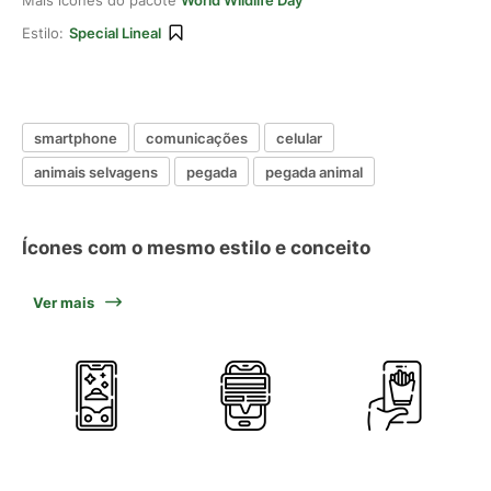
Mais ícones do pacote
World Wildlife Day
Estilo:
Special Lineal
smartphone
comunicações
celular
animais selvagens
pegada
pegada animal
Ícones com o mesmo estilo e conceito
Ver mais