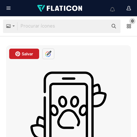
0
Salvar