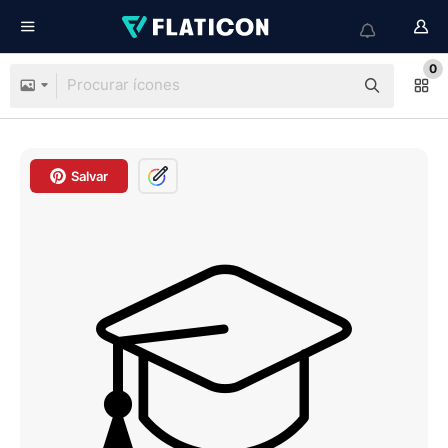
0
Salvar