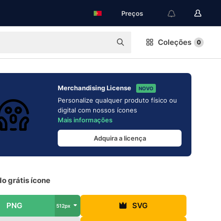
Preços
Coleções
0
Merchandising License
NOVO
Personalize qualquer produto físico ou
digital com nossos ícones
Mais informações
Adquira a licença
o grátis ícone
PNG
SVG
512px