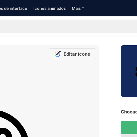
s de interface
Ícones animados
Mais
Editar ícone
Chocad