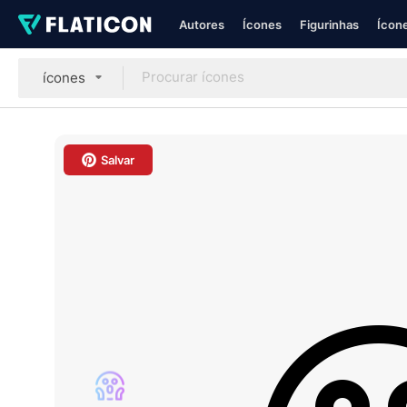
Autores
Ícones
Figurinhas
Ícone
ícones
Salvar