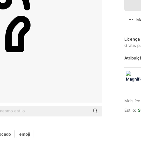
Ma
Licença 
Grátis p
Atribuiç
Mais íc
Estilo:
S
ocado
emoji