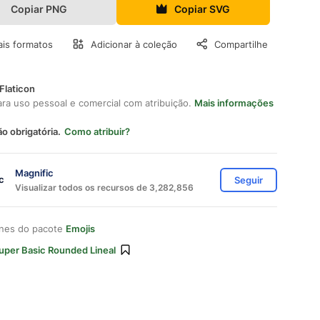
Copiar PNG
Copiar SVG
is formatos
Adicionar à coleção
Compartilhe
Flaticon
ara uso pessoal e comercial com atribuição.
Mais informações
ão obrigatória.
Como atribuir?
Magnific
Seguir
Visualizar todos os recursos de 3,282,856
ones do pacote
Emojis
uper Basic Rounded Lineal