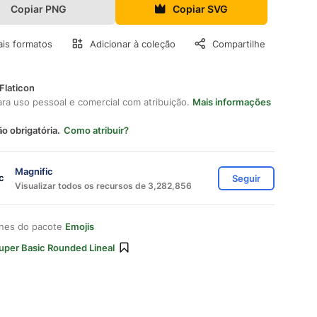
Copiar PNG
Copiar SVG
is formatos
Adicionar à coleção
Compartilhe
Flaticon
ara uso pessoal e comercial com atribuição.
Mais informações
ão obrigatória.
Como atribuir?
Magnific
Seguir
Visualizar todos os recursos de 3,282,856
ones do pacote
Emojis
uper Basic Rounded Lineal