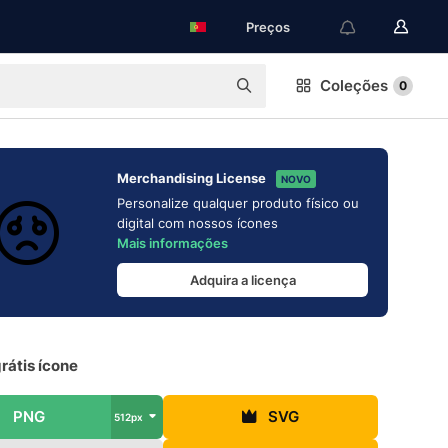
Preços
Coleções
0
Merchandising License
NOVO
Personalize qualquer produto físico ou
digital com nossos ícones
Mais informações
Adquira a licença
grátis ícone
PNG
SVG
512px