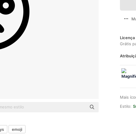
Ma
Licença 
Grátis p
Atribuiç
Mais íc
Estilo:
S
ys
emoji