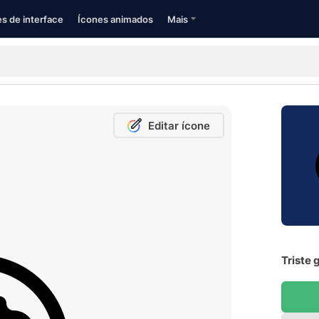
s de interface
Ícones animados
Mais
Editar ícone
Triste 