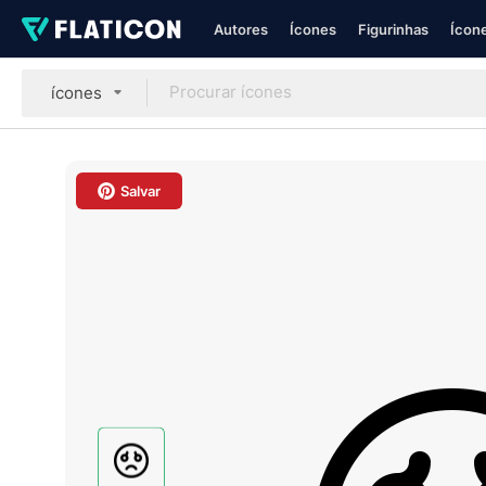
Autores
Ícones
Figurinhas
Ícone
ícones
Salvar