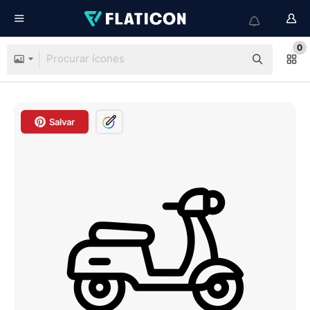
0
Salvar