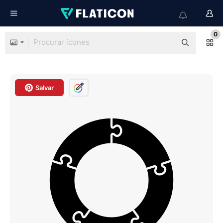
0
Salvar