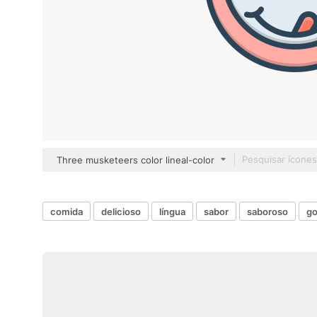
Three musketeers color lineal-color
comida
delicioso
língua
sabor
saboroso
go