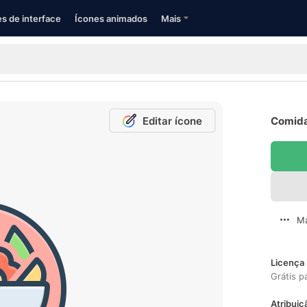
s de interface
Ícones animados
Mais
Editar ícone
Comida
Ma
Licença 
Grátis p
Atribuiç