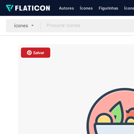
Autores
Ícones
Figurinhas
Ícone
ícones
Salvar