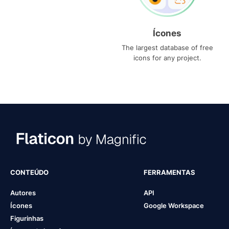
Ícones
The largest database of free
icons for any project.
CONTEÚDO
FERRAMENTAS
Autores
API
Ícones
Google Workspace
Figurinhas