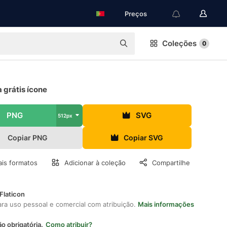
Preços
Coleções
0
 grátis ícone
PNG
SVG
512px
Copiar PNG
Copiar SVG
is formatos
Adicionar à coleção
Compartilhe
Flaticon
ara uso pessoal e comercial com atribuição.
Mais informações
ão obrigatória.
Como atribuir?