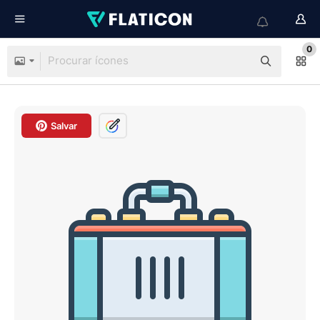
0
Salvar