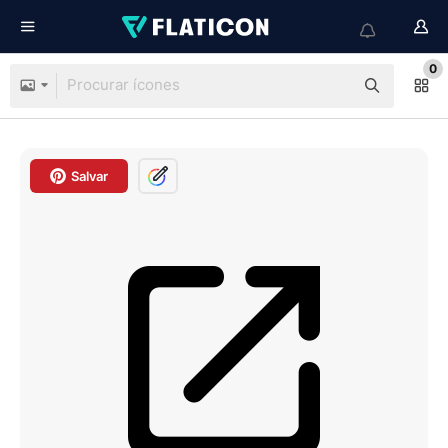
0
Salvar