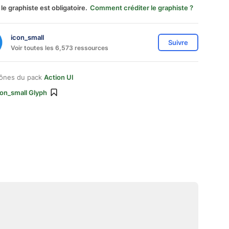
 le graphiste est obligatoire.
Comment créditer le graphiste ?
icon_small
Suivre
Voir toutes les 6,573 ressources
cônes du pack
Action UI
con_small Glyph