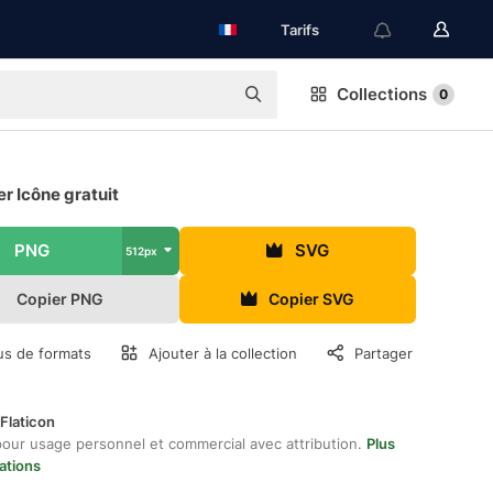
Tarifs
Collections
0
r Icône gratuit
PNG
SVG
512px
Copier PNG
Copier SVG
us de formats
Ajouter à la collection
Partager
Flaticon
pour usage personnel et commercial avec attribution.
Plus
ations