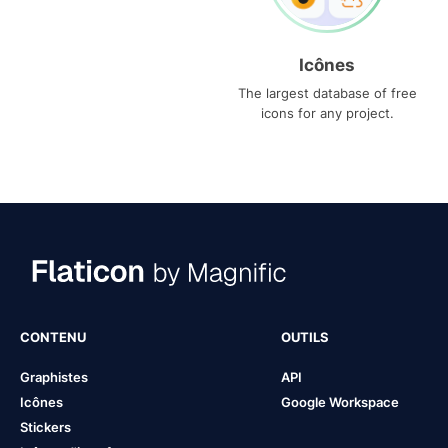
Icônes
The largest database of free
icons for any project.
CONTENU
OUTILS
Graphistes
API
Icônes
Google Workspace
Stickers