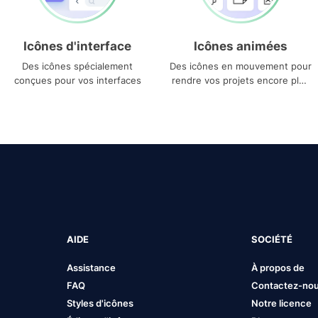
Icônes d'interface
Icônes animées
Des icônes spécialement
Des icônes en mouvement pour
conçues pour vos interfaces
rendre vos projets encore plus
uniques
AIDE
SOCIÉTÉ
Assistance
À propos de
FAQ
Contactez-no
Styles d'icônes
Notre licence